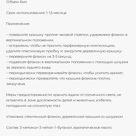
Объем: 6мл
Срок использования: 1-1,5 месяца
Применение:
– поверните крышку против часовой стрелки, удерживая флакон в
вертикальном положении;
– осторожно, чтобы не пролить парфюмерную композицию,
удалите пластиковую пробку и закрутите деревянную крышку;
– переверните флакон на 3-5 секунд;
– подвесьте флакон в вертикальном положении с помощью шнурка
за зеркало заднего вида;
– периодически переворачивайте флакон, чтобы усилить аромат;
– периодически проверяйте, что крышка флакона плотно
закручена.
Меры предосторожности: хранить вдали от солнечного света, не
оставлять в зоне досягаемости детей и животных, избегать
попадания на слизистую глаз
Упаковка: стеклянный флакон, деревянная крышка со шнурком
Состав: 3-метокси-3-метил-1-бутанол, ароматическое масло