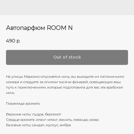
Автопарфюм ROOM N
490
р.
Out of stock
На улицы Марокко опускается ночь, вы выходите из гостиничного
номера и следуете за огнями тысячи фонарей, освещающих ваш
путь к приключениям, которые подготовила для вас эта арабская
ночь
Пирамида аромата:
Верхние ноты: пудра, бергамот
Сердце аромата: иланг-иланг, ваниль, лаванда, сахар
Базовые ноты: сандал, мускус, амбра