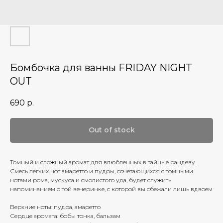
Бомбочка для ванны FRIDAY NIGHT
OUT
690
р.
Out of stock
Томный и сложный аромат для влюбленных в тайные рандеву.
Смесь легких нот амаретто и пудры, сочетающихся с томными
нотами рома, мускуса и смолистого уда, будет служить
напоминанием о той вечеринке, с которой вы сбежали лишь вдвоем
Верхние ноты: пудра, амаретто
Сердце аромата: бобы тонка, бальзам