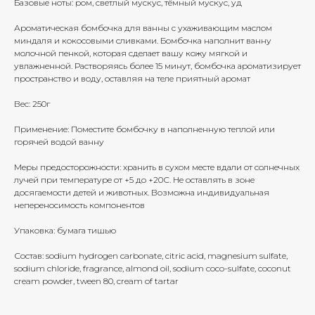
Базовые ноты: ром, светлый мускус, тёмный мускус, уд
Ароматическая бомбочка для ванны с ухаживающим маслом
миндаля и кокосовыми сливками. Бомбочка наполнит ванну
молочной пенкой, которая сделает вашу кожу мягкой и
увлажненной. Растворяясь более 15 минут, бомбочка ароматизирует
пространство и воду, оставляя на теле приятный аромат
Вес: 250г
Применение: Поместите бомбочку в наполненную теплой или
горячей водой ванну
Меры предосторожности: хранить в сухом месте вдали от солнечных
лучей при температуре от +5 до +20С. Не оставлять в зоне
досягаемости детей и животных. Возможна индивидуальная
непереносимость компонентов
Упаковка: бумага тишью
Состав: sodium hydrogen carbonate, citric acid, magnesium sulfate,
sodium chloride, fragrance, almond oil, sodium coco-sulfate, coconut
cream powder, tween 80, cream of tartar