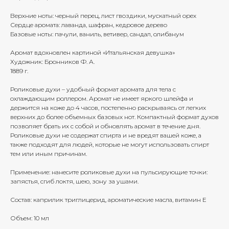
Верхние ноты: черный перец, лист гвоздики, мускатный орех
Сердце аромата: лаванда, шафран, кедровое дерево
Базовые ноты: пачули, ваниль, ветивер, сандал, олибанум
Аромат вдохновлен картиной «‎Итальянская девушка»
Художник: Бронников Ф. А.
1889 г.
Роликовые духи – удобный формат аромата для тела с
охлаждающим роллером. Аромат не имеет яркого шлейфа и
держится на коже до 4 часов, постепенно раскрываясь от легких
верхних до более объемных базовых нот. Компактный формат духов
позволяет брать их с собой и обновлять аромат в течение дня.
Роликовые духи не содержат спирта и не вредят вашей коже, а
также подходят для людей, которые не могут использовать спирт
тем или иным причинам.
Применение: нанесите роликовые духи на пульсирующие точки:
запястья, сгиб локтя, шею, зону за ушами.
Состав: каприлик триглицерид, ароматические масла, витамин Е
Объем: 10 мл