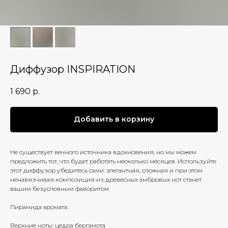
Диффузор INSPIRATION
1 690
р.
Добавить в корзину
Не существует вечного источника вдохновения, но мы можем
предложить тот, что будет работать несколько месяцев. Используйте
этот диффузор убедитесь сами: элегантная, сложная и при этом
ненавязчивая композиция из древесных амбровых нот станет
вашим безусловным фаворитом
Пирамида аромата:
Верхние ноты: цедра бергамота