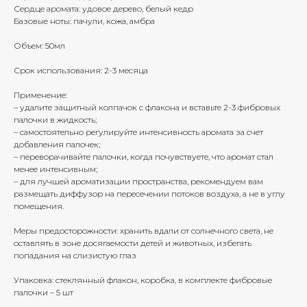
Сердце аромата: удовое дерево, белый кедр
Базовые ноты: пачули, кожа, амбра
Объем: 50мл
Срок использования: 2-3 месяца
Применение:
– удалите защитный колпачок с флакона и вставьте 2-3 фибровых
палочки в жидкость;
– самостоятельно регулируйте интенсивность аромата за счет
добавления палочек;
– переворачивайте палочки, когда почувствуете, что аромат стал
менее интенсивным;
– для лучшей ароматизации пространства, рекомендуем вам
размещать диффузор на пересечении потоков воздуха, а не в углу
помещения.
Меры предосторожности: хранить вдали от солнечного света, не
оставлять в зоне досягаемости детей и животных, избегать
попадания на слизистую глаз
Упаковка: стеклянный флакон, коробка, в комплекте фибровые
палочки – 5 шт