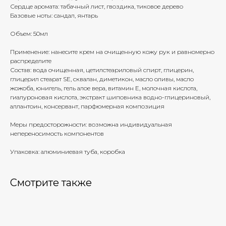
Сердце аромата: табачный лист, гвоздика, тиковое дерево
Базовые ноты: сандал, янтарь
Объем: 50мл
Применение: нанесите крем на очищенную кожу рук и равномерно
распределите
Состав: вода очищенная, цетилстеариловый спирт, глицерин,
глицерил стеарат SE, сквалан, диметикон, масло оливы, масло
жожоба, юнигель, гель алое вера, витамин Е, молочная кислота,
гиалуроновая кислота, экстракт шиповника водно-глицериновый,
аллантоин, консервант, парфюмерная композиция
Меры предосторожности: возможна индивидуальная
непереносимость компонентов
Упаковка: алюминиевая туба, коробка
Смотрите также