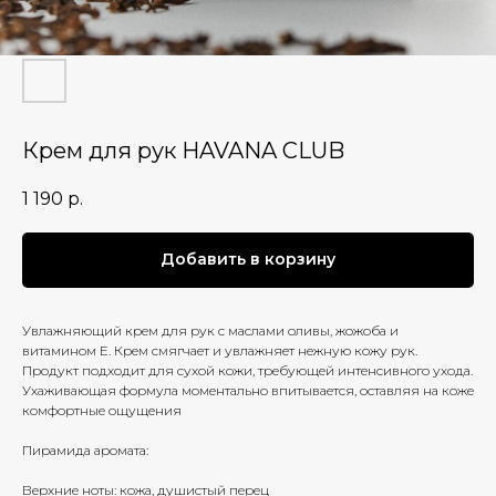
Крем для рук HAVANA CLUB
1 190
р.
Добавить в корзину
Увлажняющий крем для рук с маслами оливы, жожоба и
витамином Е. Крем смягчает и увлажняет нежную кожу рук.
Продукт подходит для сухой кожи, требующей интенсивного ухода.
Ухаживающая формула моментально впитывается, оставляя на коже
комфортные ощущения
Пирамида аромата:
Верхние ноты: кожа, душистый перец