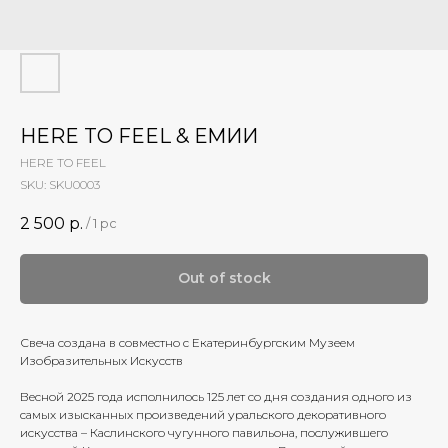
HERE TO FEEL & ЕМИИ
HERE TO FEEL
SKU:
SKU0003
2 500
р.
/
1 pc
Out of stock
Свеча создана в совместно с Екатеринбургским Музеем
Изобразительных Искусств
Весной 2025 года исполнилось 125 лет со дня создания одного из
самых изысканных произведений уральского декоративного
искусства – Каслинского чугунного павильона, послужившего