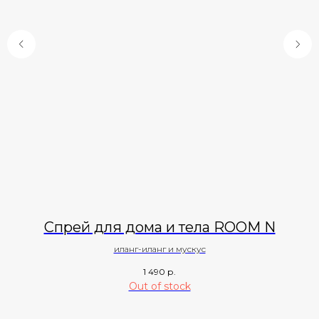
Спрей для дома и тела ROOM N
иланг-иланг и мускус
1 490
р.
Out of stock