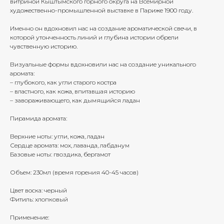
витриной Кыштымского горного округа на Всемирной
художественно-промышленной выставке в Париже 1900 году.
Именно он вдохновил нас на создание ароматической свечи, в
которой утонченность линий и глубина истории обрели
чувственную историю.
Визуальные формы вдохновили нас на создание уникального
аромата:
– глубокого, как угли старого костра
– властного, как кожа, впитавшая историю
– завораживающего, как дымящийся ладан
Пирамида аромата:
Верхние ноты: угли, кожа, ладан
Сердце аромата: мох, лаванда, лабданум
Базовые ноты: гвоздика, бергамот
Объем: 230мл (время горения 40-45 часов)
Цвет воска: черный
Фитиль: хлопковый
Применение: