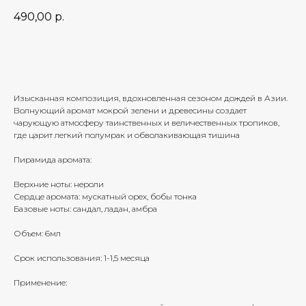
490,00
р.
Добавить в корзину
Изысканная композиция, вдохновленная сезоном дождей в Азии.
Волнующий аромат мокрой зелени и древесины создает
чарующую атмосферу таинственных и величественных тропиков,
где царит легкий полумрак и обволакивающая тишина
Пирамида аромата:
Верхние ноты: нероли
Сердце аромата: мускатный орех, бобы тонка
Базовые ноты: сандал, ладан, амбра
Объем: 6мл
Срок использования: 1-1,5 месяца
Применение: