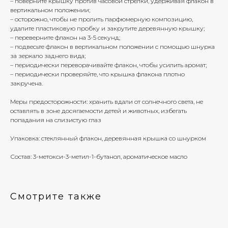
– поверните крышку против часовой стрелки, удерживая флакон в
вертикальном положении;
– осторожно, чтобы не пролить парфюмерную композицию,
удалите пластиковую пробку и закрутите деревянную крышку;
– переверните флакон на 3-5 секунд;
– подвесьте флакон в вертикальном положении с помощью шнурка
за зеркало заднего вида;
– периодически переворачивайте флакон, чтобы усилить аромат;
– периодически проверяйте, что крышка флакона плотно
закручена.
Меры предосторожности: хранить вдали от солнечного света, не
оставлять в зоне досягаемости детей и животных, избегать
попадания на слизистую глаз
Упаковка: стеклянный флакон, деревянная крышка со шнурком
Состав: 3-метокси-3-метил-1-бутанол, ароматическое масло
Смотрите также