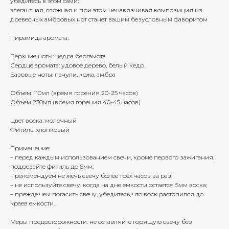
убедитесь в этом сами:
элегантная, сложная и при этом ненавязчивая композиция из
древесных амбровых нот станет вашим безусловным фаворитом
Пирамида аромата:
Верхние ноты: цедра бергамота
Сердце аромата: удовое дерево, белый кедр
Базовые ноты: пачули, кожа, амбра
Объем: 110мл (время горения 20-25 часов)
Объем 230мл (время горения 40-45 часов)
Цвет воска: молочный
Фитиль: хлопковый
Применение:
– перед каждым использованием свечи, кроме первого зажигания,
подрезайте фитиль до 6мм;
– рекомендуем не жечь свечу более трех часов за раз;
– не используйте свечу, когда на дне емкости остается 5мм воска;
– прежде чем погасить свечу, убедитесь, что воск растопился до
краев емкости.
Меры предосторожности: не оставляйте горящую свечу без