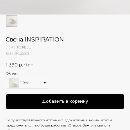
Свеча INSPIRATION
HERE TO FEEL
SKU:
SKU0003
1 390
р.
/
1 pc
Объем
110мл
Добавить в корзину
Не существует вечного источника вдохновения, но мы можем
предложить тот, что будет работать 40 часов. Зажгите свечу и