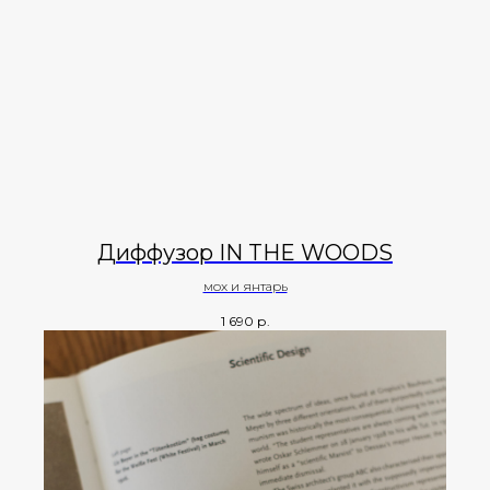
Диффузор IN THE WOODS
мох и янтарь
1 690
р.