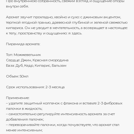
Про внутреннюю собранность, свежий взгляд и ощущение опоры
внутри себя.
Аромат звучит прохладно, хвойно и сухо: с джиновым акцентом,
терпкой ягодной гранью, древесной глубиной и зеленой свежестью
кипариса. Он не уводит в мечтательность, а возвращает в настоящее:
к телу, пространству и ощущению: я здесь.
Пирамида аромата:
​​Топ: Можжевельник
Сердце: Джин, Красная смородина
База: Дуб, Кедр, Кипарис, Бальзам
Объем: 50мл
Срок использования: 2-3 месяца
Применение:
– удалите защитный колпачок с флакона и вставьте 2-3 фибровых
палочки в жидкость;
– самостоятельно регулируйте интенсивность аромата за счет
добавления палочек;
– переворачивайте палочки, когда почувствуете, что аромат стал
менее интенсивным;