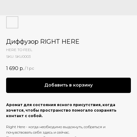
Диффузор RIGHT HERE
HERE TO FEEL
SKU:
SKU0003
1 690
р.
/
1 pc
Добавить в корзину
Аромат для состояния ясного присутствия, когда
хочется, чтобы пространство помогало сохранять
контакт с собой.
Right Here - когда необходимо выдохнуть, собраться и
почувствовать себя здесь и сейчас.