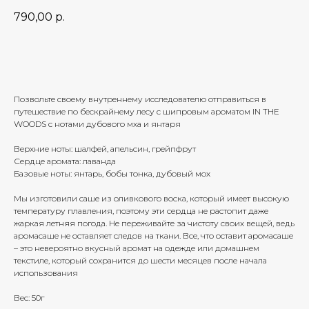
790,00
р.
Добавить в корзину
Позвольте своему внутреннему исследователю отправиться в
путешествие по бескрайнему лесу c шипровым ароматом IN THE
WOODS c нотами дубового мха и янтаря
Верхние ноты: шалфей, апельсин, грейпфрут
Сердце аромата: лаванда
Базовые ноты: янтарь, бобы тонка, дубовый мох
Мы изготовили саше из оливкового воска, который имеет высокую
температуру плавления, поэтому эти сердца не растопит даже
жаркая летняя погода. Не переживайте за чистоту своих вещей, ведь
аромасаше не оставляет следов на ткани. Все, что оставит аромасаше
– это невероятно вкусный аромат на одежде или домашнем
текстиле, который сохранится до шести месяцев после начала
использования
Вес: 50г