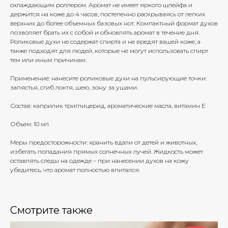
охлаждающим роллером. Аромат не имеет яркого шлейфа и
держится на коже до 4 часов, постепенно раскрываясь от легких
верхних до более объемных базовых нот. Компактный формат духов
позволяет брать их с собой и обновлять аромат в течение дня.
Роликовые духи не содержат спирта и не вредят вашей коже, а
также подходят для людей, которые не могут использовать спирт
тем или иным причинам.
Применение: нанесите роликовые духи на пульсирующие точки:
запястья, сгиб локтя, шею, зону за ушами.
Состав: каприлик триглицерид, ароматические масла, витамин Е
Объем: 10 мл
Меры предосторожности: хранить вдали от детей и животных,
избегать попадания прямых солнечных лучей. Жидкость может
оставлять следы на одежде – при нанесении духов на кожу
убедитесь, что аромат полностью впитался.
Смотрите также