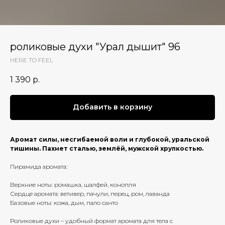
роликовые духи "Урал дышит" 96
HERE TO FEEL
1 390
р.
Добавить в корзину
Аромат силы, несгибаемой воли и глубокой, уральской
тишины. Пахнет сталью, землёй, мужской хрупкостью.
Пирамида аромата:
Верхние ноты: ромашка, шалфей, конопля
Сердце аромата: ветивер, пачули, перец, ром, лаванда
Базовые ноты: кожа, дым, пало санто
Роликовые духи – удобный формат аромата для тела с