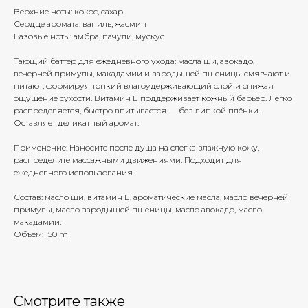
Верхние ноты: кокос, сахар
Сердце аромата: ваниль, жасмин
Базовые ноты: амбра, пачули, мускус
Тающий баттер для ежедневного ухода: масла ши, авокадо,
вечерней примулы, макадамии и зародышей пшеницы смягчают и
питают, формируя тонкий влагоудерживающий слой и снижая
ощущение сухости. Витамин Е поддерживает кожный барьер. Легко
распределяется, быстро впитывается — без липкой плёнки.
Оставляет деликатный аромат.
Применение: Наносите после душа на слегка влажную кожу,
распределите массажными движениями. Подходит для
ежедневного использования.
Состав: масло ши, витамин Е, ароматические масла, масло вечерней
примулы, масло зародышей пшеницы, масло авокадо, масло
макадамии.
Объем: 150 ml
Смотрите также