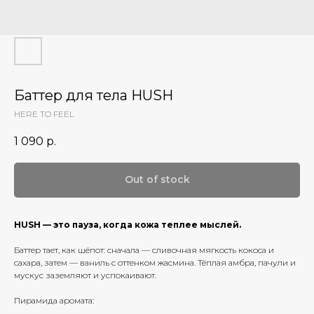
Баттер для тела HUSH
HERE TO FEEL
1 090
р.
Out of stock
HUSH — это пауза, когда кожа теплее мыслей.
Баттер тает, как шёпот: сначала — сливочная мягкость кокоса и
сахара, затем — ваниль с оттенком жасмина. Тёплая амбра, пачули и
мускус заземляют и успокаивают.
Пирамида аромата: