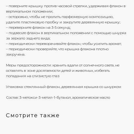
– поверните крышку против часовой стрелки, удерживая флакон в
вертикальном положении;
– осторожно, чтобы не пролить парфюмерную композицию,
удалите пластиковую пробку и закрутите деревянную крышку;
– переверните флакон на 3-5 секунд;
– подвесьте флакон в вертикальном положении с помощью шнурка
за зеркало заднего вида;
– периодически переворачивайте флакон, чтобы усилить аромат;
– периодически проверяйте, что крышка флакона плотно
закручена.
Меры предосторожности: хранить вдали от солнечного света, не
оставлять в зоне досягаемости детей и животных, избегать
попадания на слизистую глаз
Упаковка: стеклянный флакон, деревянная крышка со шнурком
Состав: 3-метокси-3-метил-1-бутанол, ароматическое масло
Смотрите также