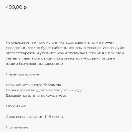
490,00
р.
Добавить в корзину
Не существует вечного источника вдохновения, но мы можем
предложить тот, что будет работать несколько месяцев. Используйте
этот автопарфюм и убедитесь сами: элегантная, сложная и при этом
ненавязчивая композиция из древесных амбровых нот станет
вашим безусловным фаворитом
Пирамида аромата:
Верхние ноты: цедра бергамота
Сердце аромата: удовое дерево, белый кедр
Базовые ноты: пачули, кожа, амбра
Объем: 6мл
Срок использования: 1-1,5 месяца
Применение: