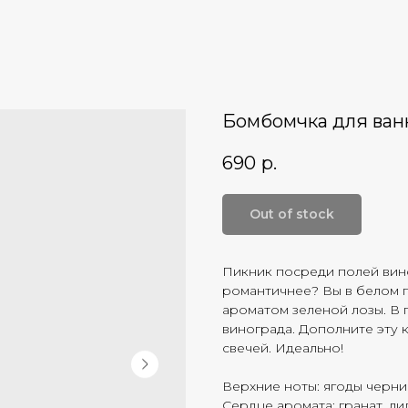
Бомбомчка для ва
690
р.
Out of stock
Пикник посреди полей вино
романтичнее? Вы в белом п
ароматом зеленой лозы. В 
винограда. Дополните эту 
свечей. Идеально!
Верхние ноты: ягоды черни
Сердце аромата: гранат, ли