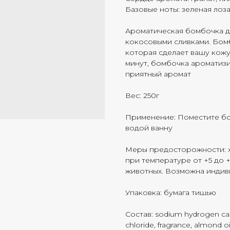
Базовые ноты: зеленая лоз
Ароматическая бомбочка д
кокосовыми сливками. Бом
которая сделает вашу кожу
минут, бомбочка ароматизи
приятный аромат
Вес: 250г
Применение: Поместите бо
водой ванну
Меры предосторожности: хр
при температуре от +5 до +
животных. Возможна индив
Упаковка: бумага тишью
Состав: sodium hydrogen carb
chloride, fragrance, almond 