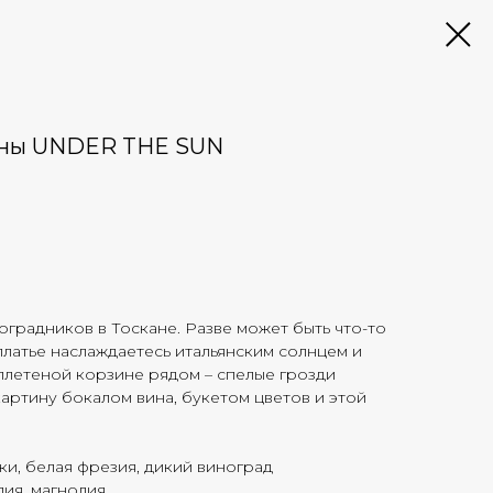
нны UNDER THE SUN
градников в Тоскане. Разве может быть что-то
латье наслаждаетесь итальянским солнцем и
плетеной корзине рядом – спелые грозди
картину бокалом вина, букетом цветов и этой
ки, белая фрезия, дикий виноград
лия, магнолия