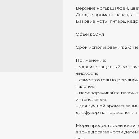
Верхние ноты: шалфей, цве
Сердце аромата: лаванда, п
Базовые ноты: янтарь, кедр
Объем: 50мл
Срок использования: 2-3 м
Применение:
– удалите защитный колпачо
жидкость;
– самостоятельно регулиру
палочек;
– переворачивайте палочки,
интенсивным;
– для лучшей ароматизации
диффузор на пересечении п
Меры предосторожности: хр
в зоне досягаемости детей
глаз