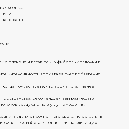
ток хлопка.
ачули.
, пало санто
есяца
к с флакона и вставьте 2-3 фибровых палочки в
йте интенсивность аромата за счет добавления
 когда почувствуете, что аромат стал менее
 пространства, рекомендуем вам размещать
отоков воздуха, а не в углу помещения.
анить вдали от солнечного света, не оставлять
 и животных, избегать попадания на слизистую