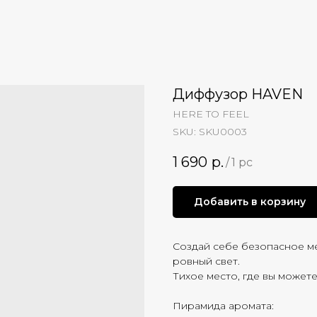
Диффузор HAVEN
HERE TO FEEL
SKU:
SKU0003
1 690
р.
/
1 pc
Добавить в корзину
Создай себе безопасное ме
ровный свет.
Тихое место, где вы может
Пирамида аромата: