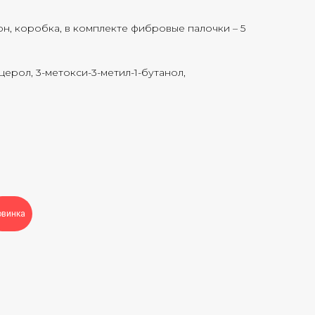
он, коробка, в комплекте фибровые палочки – 5
ерол, 3-метокси-3-метил-1-бутанол,
овинка