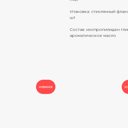
Упаковка: стеклянный флак
шт
Состав: изопропилиден глиц
ароматическое масло
новинка
н