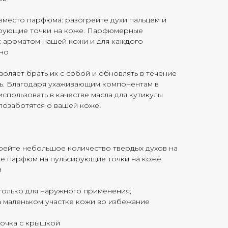
вместо парфюма: разогрейте духи пальцем и
ирующие точки на коже. Парфюмерные
 ароматом нашей кожи и для каждого
но
оляет брать их с собой и обновлять в течение
сь. Благодаря ухаживающим компонентам в
спользовать в качестве масла для кутикулы
позаботятся о вашей коже!
рейте небольшое количество твердых духов на
те парфюм на пульсирующие точки на коже:
и
олько для наружного применения;
а маленьком участке кожи во избежание
еакции
ночка с крышкой