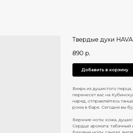
Твердые духи HAV
890
р.
Добавить в корзину
Вихрь из душистого перца, 
перенесет вас на Кубинску
наряд, отправляйтесь танце
рома в баре. Сегодня вы бу
Верхние ноты: кожа, души
Сердце аромата: табачный 
Базовые ноты: сандал, янта