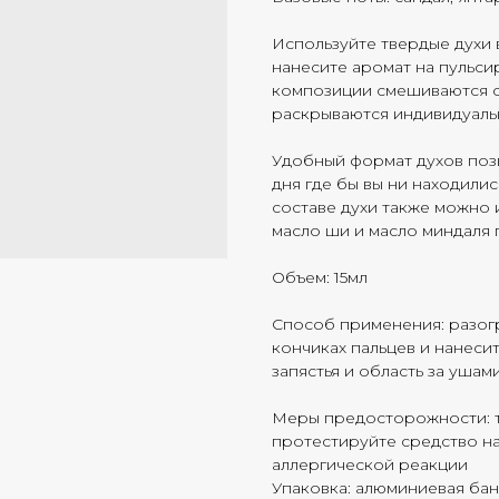
Используйте твердые духи 
нанесите аромат на пульс
композиции смешиваются с
раскрываются индивидуаль
Удобный формат духов позв
дня где бы вы ни находили
составе духи также можно и
масло ши и масло миндаля 
Объем: 15мл
Способ применения: разог
кончиках пальцев и нанеси
запястья и область за ушам
Меры предосторожности: т
протестируйте средство н
аллергической р
Упаковка: алюминиевая ба