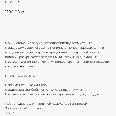
HERE TO FEEL
1190,00
р.
Добавить в корзину
Яркий огонек на секунду освещает плотную темноту, и в
мерцающем свете ненадолго появляется юное лицо девушки. В
воздухе чувствуется аромат предвкушения взрослой жизни,
который раскрывается загадочными нотами кожи, амбры и
мускуса и дополняется легким прикосновением наивной сладости
пачули и жасмина.
Пирамида аромата:
Верхние ноты: жасмин, озон
Сердце аромата: бобы тонка, кожа, сандал, пачули
Базовые ноты: светлый мускус, янтарь, темный мускус, пудра
Аромат вдохновлен картиной «‎Девушка с папиросой»
Художник: Заболотский П. Е.
1850-е