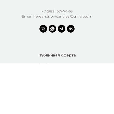
+7 (982) 657-74-69
Email: hereandnowcandles@gmail.com
Публичная оферта
Политика обработки данных
Контакты
© HERE TO FEEL 2025
ИП Никифорова А. В.
Tilda
Made on