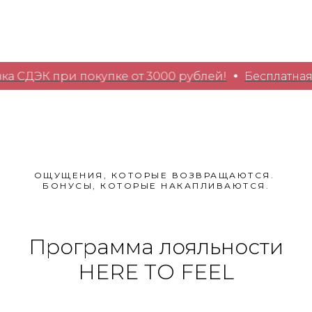
ка СДЭК при покупке от 3000 рублей!
Бесплатная 
ОЩУЩЕНИЯ, КОТОРЫЕ ВОЗВРАЩАЮТСЯ.
БОНУСЫ, КОТОРЫЕ НАКАПЛИВАЮТСЯ.
Программа лояльности
HERE TO FEEL