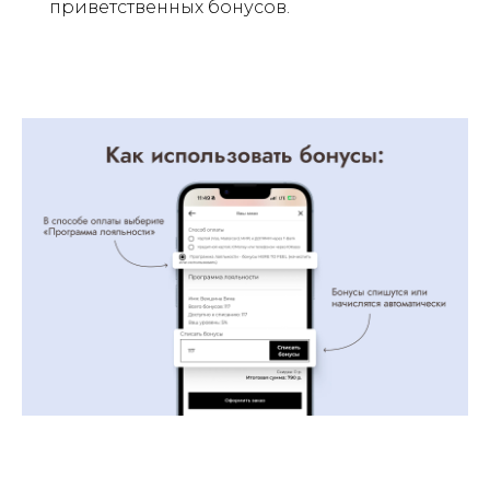
приветственных бонусов.