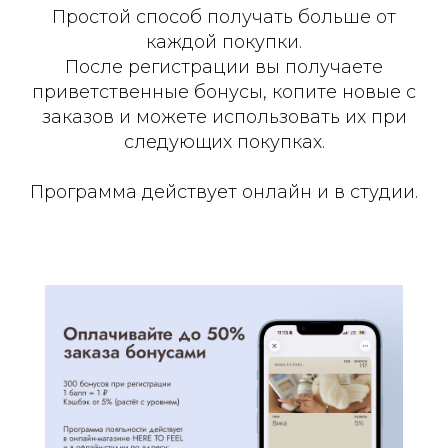
Простой способ получать больше от
каждой покупки.
После регистрации вы получаете
приветственные бонусы, копите новые с
заказов и можете использовать их при
следующих покупках.
Программа действует онлайн и в студии.