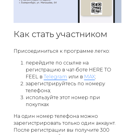
Как стать участником
Присоединиться к программе легко:
перейдите по ссылке на
регистрацию в чат-боте HERE TO
FEEL в
Telegram
или в
MAX
;
зарегистрируйтесь по номеру
телефона;
используйте этот номер при
покупках
На один номер телефона можно
зарегистрировать только один аккаунт.
После регистрации вы получите 300