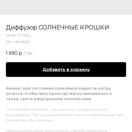
Диффузор СОЛНЕЧНЫЕ КРОШКИ
HERE TO FEEL
SKU:
SKU0003
1 690
р.
/
1 pc
Добавить в корзину
Аромат для состояния спокойной радости, когда
хочется, чтобы пространство мягко напоминало о
тепле, свете и внутреннем спокойствии.
СОЛНЕЧНЫЕ КРОШКИ - про нежность, к которой хочется
возвращаться. Про ощущение детства, мягкого света и внутреннего
спокойствия без причины.
Раскрывается сладко, тепло и мягко, с легкой солоноватой