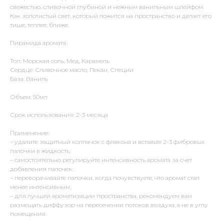
свежестью, сливочной глубиной и нежным ванильным шлейфом.
Как золотистый свет, который ложится на пространство и делает его
тише, теплее, ближе.
Пирамида аромата:
Топ: Морская соль, Мед, Карамель
Сердце: Сливочное масло, Пекан, Специи
База: Ваниль
Объем: 50мл
Срок использования: 2-3 месяца
Применение:
– удалите защитный колпачок с флакона и вставьте 2-3 фибровых
палочки в жидкость;
– самостоятельно регулируйте интенсивность аромата за счет
добавления палочек;
– переворачивайте палочки, когда почувствуете, что аромат стал
менее интенсивным;
– для лучшей ароматизации пространства, рекомендуем вам
размещать диффузор на пересечении потоков воздуха, а не в углу
помещения.