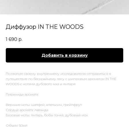
Диффузор IN THE WOODS
1 690
р.
Добавить в корзину
Позвольте своему внутреннему исследователю отправиться в
путешествие по бескрайнему лесу c шипровым ароматом IN THE
WOODS c нотами дубового мха и янтаря
Пирамида аромата:
Верхние ноты: шалфей, апельсин, грейпфрут
Сердце аромата: лаванда
Базовые ноты: янтарь, бобы тонка, дубовый мох
Объем: 50мл