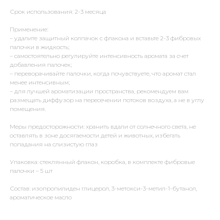
Срок использования: 2-3 месяца
Применение:
– удалите защитный колпачок с флакона и вставьте 2-3 фибровых
палочки в жидкость;
– самостоятельно регулируйте интенсивность аромата за счет
добавления палочек;
– переворачивайте палочки, когда почувствуете, что аромат стал
менее интенсивным;
– для лучшей ароматизации пространства, рекомендуем вам
размещать диффузор на пересечении потоков воздуха, а не в углу
помещения.
Меры предосторожности: хранить вдали от солнечного света, не
оставлять в зоне досягаемости детей и животных, избегать
попадания на слизистую глаз
Упаковка: стеклянный флакон, коробка, в комплекте фибровые
палочки – 5 шт
Состав: изопропилиден глицерол, 3-метокси-3-метил-1-бутанол,
ароматическое масло