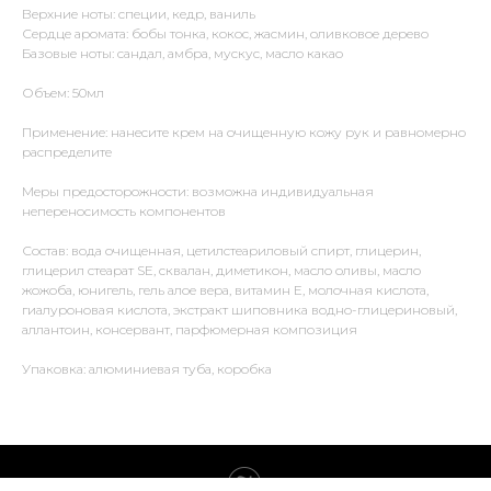
Верхние ноты: специи, кедр, ваниль
Сердце аромата: бобы тонка, кокос, жасмин, оливковое дерево
Базовые ноты: сандал, амбра, мускус, масло какао
Объем: 50мл
Применение: нанесите крем на очищенную кожу рук и равномерно
распределите
Меры предосторожности: возможна индивидуальная
непереносимость компонентов
Состав: вода очищенная, цетилстеариловый спирт, глицерин,
глицерил стеарат SE, сквалан, диметикон, масло оливы, масло
жожоба, юнигель, гель алое вера, витамин Е, молочная кислота,
гиалуроновая кислота, экстракт шиповника водно-глицериновый,
аллантоин, консервант, парфюмерная композиция
Упаковка: алюминиевая туба, коробка
Tilda
Made on