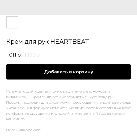
Крем для рук HEARTBEAT
1 011
р.
1 190
р.
Добавить в корзину
Увлажняющий крем для рук с маслами оливы, жожоба и
витамином Е. Крем смягчает и увлажняет нежную кожу рук.
Продукт подходит для сухой кожи, требующей интенсивного ухода.
Ухаживающая формула моментально впитывается, оставляя на коже
комфортные ощущения и сладкий и чувственный аромат какао и
кашемира
Пирамида аромата: